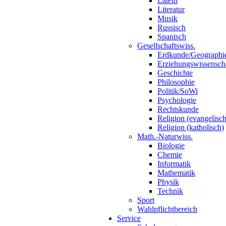
Latein
Literatur
Musik
Russisch
Spanisch
Gesellschaftswiss.
Erdkunde/Geographi
Erziehungswissensch
Geschichte
Philosophie
Politik/SoWi
Psychologie
Rechtskunde
Religion (evangelisch
Religion (katholisch)
Math.-Naturwiss.
Biologie
Chemie
Informatik
Mathematik
Physik
Technik
Sport
Wahlpflichtbereich
Service