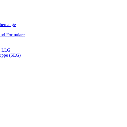
Ehemalige
und Formulare
m LLG
ruppe (SEG)