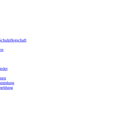
chulpflegschaft
en
ieder
men
sammlung
meldung