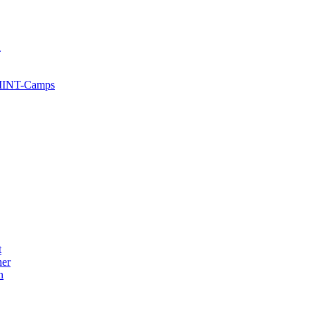
l
 MINT-Camps
t
her
n