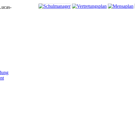
Lucas-
dung
nt