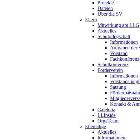
Projekte
Dateien
Über die SV
Eltern
Mitwirkung am LLG
Aktuelles
Schulpflegschaft
Informationen
Aufgaben der S
Vorstand
Fachkonferenz
Schulkonferenz
Förderverein
Informationen
Vorstandsmitgl
Satzung
Fördermaßnah
Mitgliederver
Kontakt & An
Cafeteria
LLInside
OrgaTeam
Ehemalige
Aktuelles
Informationen