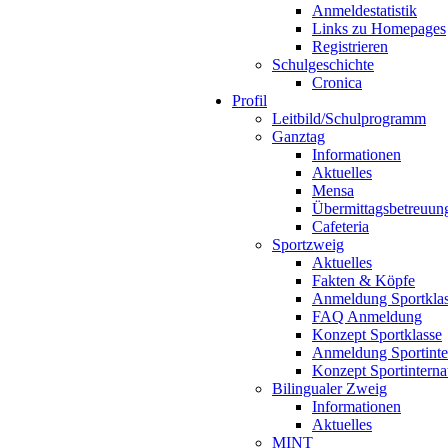
Anmeldestatistik
Links zu Homepages
Registrieren
Schulgeschichte
Cronica
Profil
Leitbild/Schulprogramm
Ganztag
Informationen
Aktuelles
Mensa
Übermittagsbetreuun
Cafeteria
Sportzweig
Aktuelles
Fakten & Köpfe
Anmeldung Sportkla
FAQ Anmeldung
Konzept Sportklasse
Anmeldung Sportinte
Konzept Sportinterna
Bilingualer Zweig
Informationen
Aktuelles
MINT