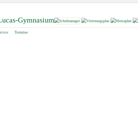
-Lucas-Gymnasium
rvice
Termine