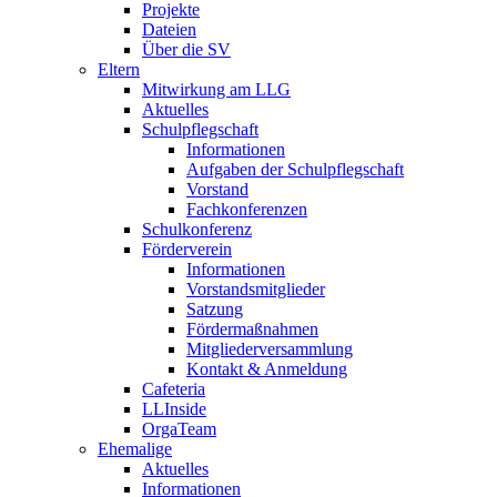
Projekte
Dateien
Über die SV
Eltern
Mitwirkung am LLG
Aktuelles
Schulpflegschaft
Informationen
Aufgaben der Schulpflegschaft
Vorstand
Fachkonferenzen
Schulkonferenz
Förderverein
Informationen
Vorstandsmitglieder
Satzung
Fördermaßnahmen
Mitgliederversammlung
Kontakt & Anmeldung
Cafeteria
LLInside
OrgaTeam
Ehemalige
Aktuelles
Informationen