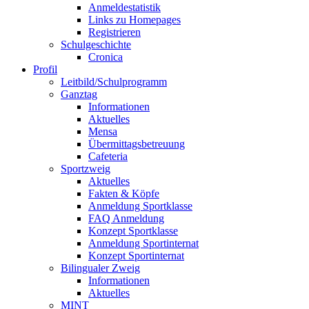
Anmeldestatistik
Links zu Homepages
Registrieren
Schulgeschichte
Cronica
Profil
Leitbild/Schulprogramm
Ganztag
Informationen
Aktuelles
Mensa
Übermittagsbetreuung
Cafeteria
Sportzweig
Aktuelles
Fakten & Köpfe
Anmeldung Sportklasse
FAQ Anmeldung
Konzept Sportklasse
Anmeldung Sportinternat
Konzept Sportinternat
Bilingualer Zweig
Informationen
Aktuelles
MINT