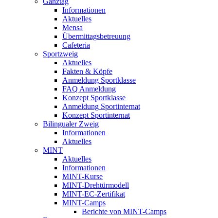
Ganztag
Informationen
Aktuelles
Mensa
Übermittagsbetreuung
Cafeteria
Sportzweig
Aktuelles
Fakten & Köpfe
Anmeldung Sportklasse
FAQ Anmeldung
Konzept Sportklasse
Anmeldung Sportinternat
Konzept Sportinternat
Bilingualer Zweig
Informationen
Aktuelles
MINT
Aktuelles
Informationen
MINT-Kurse
MINT-Drehtürmodell
MINT-EC-Zertifikat
MINT-Camps
Berichte von MINT-Camps