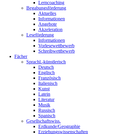
Lerncoaching
Begabungsförderung
Aktuelles
Informationen
Angebote
Akzeleration
Leseförderung
Informationen
Vorlesewettbewerb
Schreibwettbewerb
Fächer
Sprachl.-künstlerisch
Deutsch
Englisch
Französisch
Italienisch
Kunst
Latein
Literatur
Musik
Russisch
Spanisch
Gesellschaftswiss.
Erdkunde/Geographie
Erziehungswissenschaften