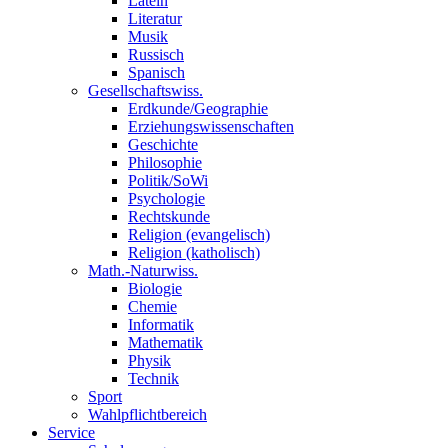
Latein
Literatur
Musik
Russisch
Spanisch
Gesellschaftswiss.
Erdkunde/Geographie
Erziehungswissenschaften
Geschichte
Philosophie
Politik/SoWi
Psychologie
Rechtskunde
Religion (evangelisch)
Religion (katholisch)
Math.-Naturwiss.
Biologie
Chemie
Informatik
Mathematik
Physik
Technik
Sport
Wahlpflichtbereich
Service