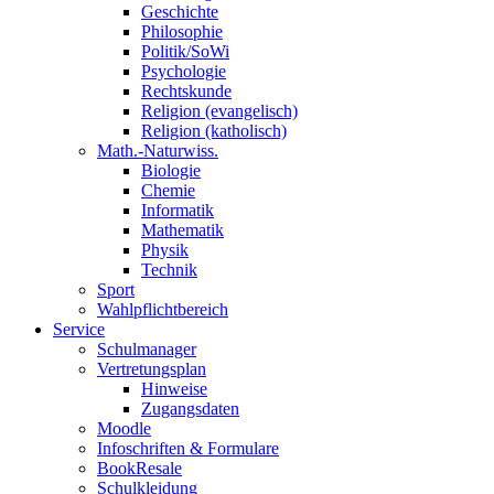
Geschichte
Philosophie
Politik/SoWi
Psychologie
Rechtskunde
Religion (evangelisch)
Religion (katholisch)
Math.-Naturwiss.
Biologie
Chemie
Informatik
Mathematik
Physik
Technik
Sport
Wahlpflichtbereich
Service
Schulmanager
Vertretungsplan
Hinweise
Zugangsdaten
Moodle
Infoschriften & Formulare
BookResale
Schulkleidung