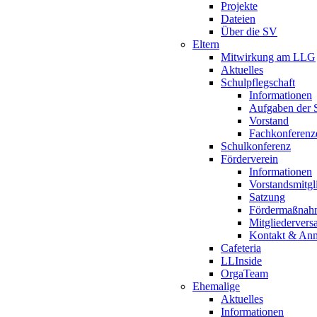
Projekte
Dateien
Über die SV
Eltern
Mitwirkung am LLG
Aktuelles
Schulpflegschaft
Informationen
Aufgaben der S
Vorstand
Fachkonferenz
Schulkonferenz
Förderverein
Informationen
Vorstandsmitgl
Satzung
Fördermaßnah
Mitgliederver
Kontakt & An
Cafeteria
LLInside
OrgaTeam
Ehemalige
Aktuelles
Informationen