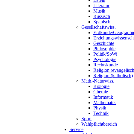
Latein
Literatur
Musik
Russisch
Spanisch
Gesellschaftswiss.
Erdkunde/Geographi
Erziehungswissensch
Geschichte
Philosophie
Politik/SoWi
Psychologie
Rechtskunde
Religion (evangelisch
Religion (katholisch)
Math.-Naturwiss.
Biologie
Chemie
Informatik
Mathematik
Physik
Technik
Sport
Wahlpflichtbereich
Service