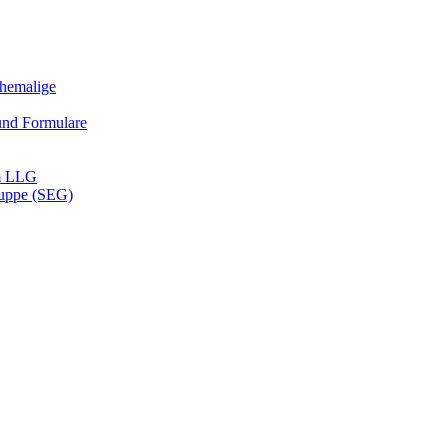
Ehemalige
und Formulare
m LLG
ruppe (SEG)