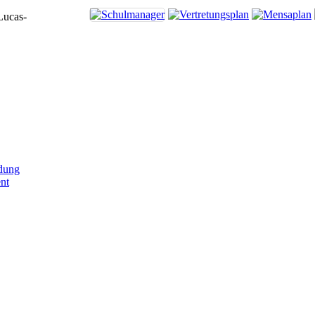
Lucas-
dung
nt