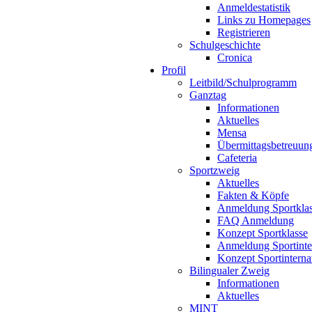
Anmeldestatistik
Links zu Homepages
Registrieren
Schulgeschichte
Cronica
Profil
Leitbild/Schulprogramm
Ganztag
Informationen
Aktuelles
Mensa
Übermittagsbetreuun
Cafeteria
Sportzweig
Aktuelles
Fakten & Köpfe
Anmeldung Sportkla
FAQ Anmeldung
Konzept Sportklasse
Anmeldung Sportinte
Konzept Sportinterna
Bilingualer Zweig
Informationen
Aktuelles
MINT