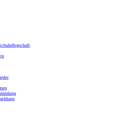
chulpflegschaft
en
ieder
men
sammlung
meldung