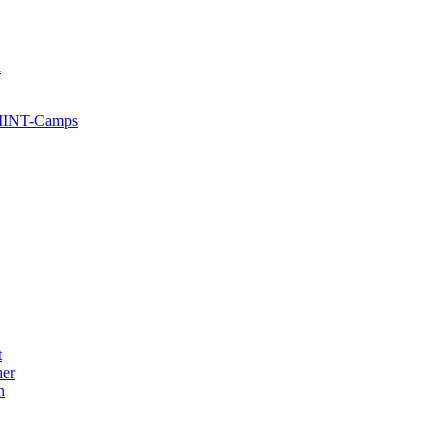
l
 MINT-Camps
t
her
n