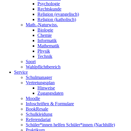
Psychologie
Rechtskunde
Religion (evangelisch)
Religion (katholisch)
Math.-Naturwiss.
Biologie
Chemie
Informatik
Mathematik
Physik
Technik
Sport
Wahlpflichtbereich
Service
Schulmanager
Vertretungsplan
Hinweise
Zugangsdaten
Moodle
Infoschriften & Formulare
BookResale
Schulkleidung
Referendariat
Schüler*innen helfen Schüler*innen (Nachhilfe)
Praktikum