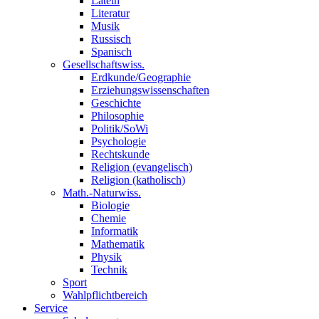
Latein
Literatur
Musik
Russisch
Spanisch
Gesellschaftswiss.
Erdkunde/Geographie
Erziehungswissenschaften
Geschichte
Philosophie
Politik/SoWi
Psychologie
Rechtskunde
Religion (evangelisch)
Religion (katholisch)
Math.-Naturwiss.
Biologie
Chemie
Informatik
Mathematik
Physik
Technik
Sport
Wahlpflichtbereich
Service