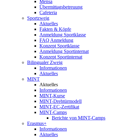
Mensa
Übermittagsbetreuung
Cafeteria
Sportzweig
Aktuelles
Fakten & Köpfe
Anmeldung Sportklasse
FAQ Anmeldung
Konzept Sportklasse
Anmeldung Sportinternat
Konzept Sportinternat
Bilingualer Zweig
Informationen
Aktuelles
MINT
Aktuelles
Informationen
MINT-Kurse
MINT-Drehtürmodell
MINT-EC-Zertifikat
MINT-Camps
Berichte von MINT-Camps
Erasmus+
Informationen
Aktuelles