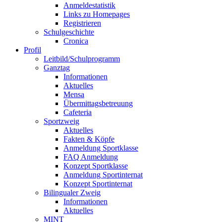
Anmeldestatistik
Links zu Homepages
Registrieren
Schulgeschichte
Cronica
Profil
Leitbild/Schulprogramm
Ganztag
Informationen
Aktuelles
Mensa
Übermittagsbetreuung
Cafeteria
Sportzweig
Aktuelles
Fakten & Köpfe
Anmeldung Sportklasse
FAQ Anmeldung
Konzept Sportklasse
Anmeldung Sportinternat
Konzept Sportinternat
Bilingualer Zweig
Informationen
Aktuelles
MINT