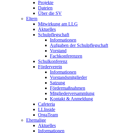
Projekte
Dateien
Über die SV
Eltern
Mitwirkung am LLG
Aktuelles
Schulpflegschaft
Informationen
Aufgaben der Schulpflegschaft
Vorstand
Fachkonferenzen
Schulkonferenz
Förderverein
Informationen
Vorstandsmitglieder
Satzung
Fördermaßnahmen
Mitgliederversammlung
Kontakt & Anmeldung
Cafeteria
LLInside
OrgaTeam
Ehemalige
Aktuelles
Informationen