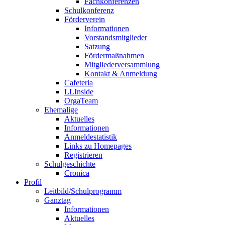
Fachkonferenzen
Schulkonferenz
Förderverein
Informationen
Vorstandsmitglieder
Satzung
Fördermaßnahmen
Mitgliederversammlung
Kontakt & Anmeldung
Cafeteria
LLInside
OrgaTeam
Ehemalige
Aktuelles
Informationen
Anmeldestatistik
Links zu Homepages
Registrieren
Schulgeschichte
Cronica
Profil
Leitbild/Schulprogramm
Ganztag
Informationen
Aktuelles