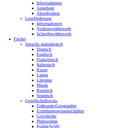
Informationen
Angebote
Akzeleration
Leseförderung
Informationen
Vorlesewettbewerb
Schreibwettbewerb
Fächer
Sprachl.-künstlerisch
Deutsch
Englisch
Französisch
Italienisch
Kunst
Latein
Literatur
Musik
Russisch
Spanisch
Gesellschaftswiss.
Erdkunde/Geographie
Erziehungswissenschaften
Geschichte
Philosophie
Politik/SoWi