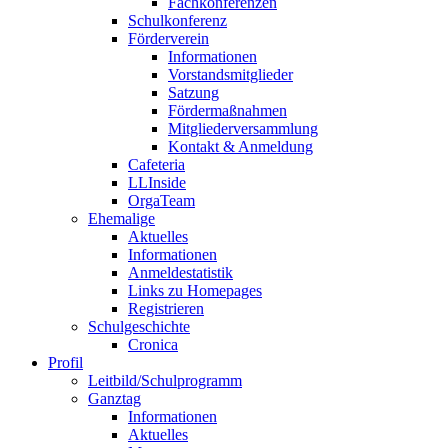
Fachkonferenzen
Schulkonferenz
Förderverein
Informationen
Vorstandsmitglieder
Satzung
Fördermaßnahmen
Mitgliederversammlung
Kontakt & Anmeldung
Cafeteria
LLInside
OrgaTeam
Ehemalige
Aktuelles
Informationen
Anmeldestatistik
Links zu Homepages
Registrieren
Schulgeschichte
Cronica
Profil
Leitbild/Schulprogramm
Ganztag
Informationen
Aktuelles