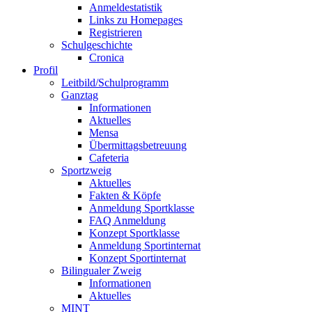
Anmeldestatistik
Links zu Homepages
Registrieren
Schulgeschichte
Cronica
Profil
Leitbild/Schulprogramm
Ganztag
Informationen
Aktuelles
Mensa
Übermittagsbetreuung
Cafeteria
Sportzweig
Aktuelles
Fakten & Köpfe
Anmeldung Sportklasse
FAQ Anmeldung
Konzept Sportklasse
Anmeldung Sportinternat
Konzept Sportinternat
Bilingualer Zweig
Informationen
Aktuelles
MINT