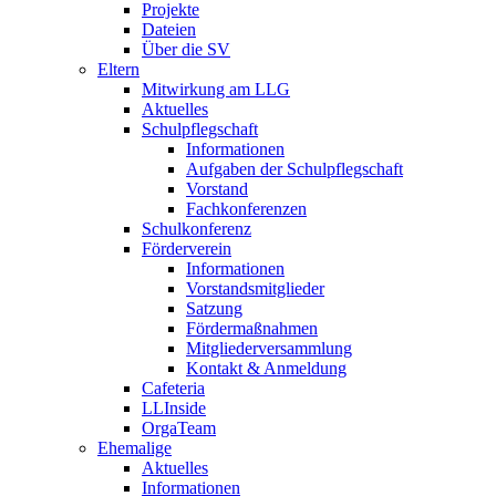
Projekte
Dateien
Über die SV
Eltern
Mitwirkung am LLG
Aktuelles
Schulpflegschaft
Informationen
Aufgaben der Schulpflegschaft
Vorstand
Fachkonferenzen
Schulkonferenz
Förderverein
Informationen
Vorstandsmitglieder
Satzung
Fördermaßnahmen
Mitgliederversammlung
Kontakt & Anmeldung
Cafeteria
LLInside
OrgaTeam
Ehemalige
Aktuelles
Informationen