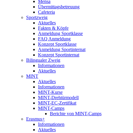
Mensa
Übermittagsbetreuung
Cafeteria
Sportzweig
Aktuelles
Fakten & Köpfe
Anmeldung Sportklasse
FAQ Anmeldung
Konzept Sportklasse
Anmeldung Sportinternat
Konzept Sportinternat
Bilingualer Zweig
Informationen
Aktuelles
MINT
Aktuelles
Informationen
MINT-Kurse
MINT-Drehtürmodell
MINT-EC-Zertifikat
MINT-Camps
Berichte von MINT-Camps
Erasmus+
Informationen
Aktuelles