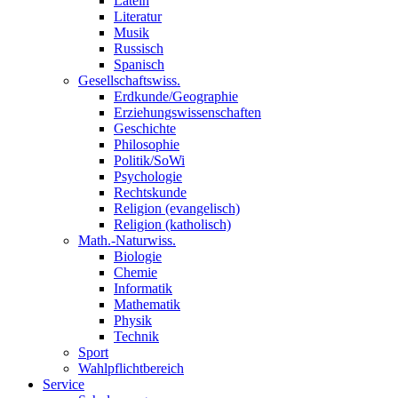
Latein
Literatur
Musik
Russisch
Spanisch
Gesellschaftswiss.
Erdkunde/Geographie
Erziehungswissenschaften
Geschichte
Philosophie
Politik/SoWi
Psychologie
Rechtskunde
Religion (evangelisch)
Religion (katholisch)
Math.-Naturwiss.
Biologie
Chemie
Informatik
Mathematik
Physik
Technik
Sport
Wahlpflichtbereich
Service