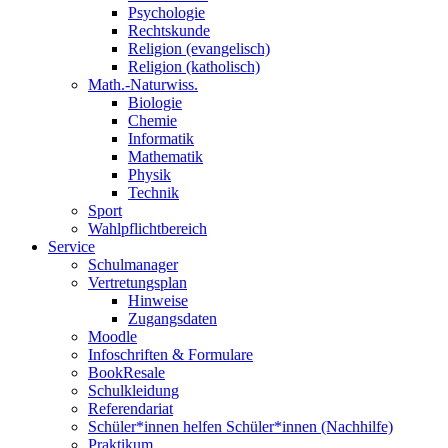
Psychologie
Rechtskunde
Religion (evangelisch)
Religion (katholisch)
Math.-Naturwiss.
Biologie
Chemie
Informatik
Mathematik
Physik
Technik
Sport
Wahlpflichtbereich
Service
Schulmanager
Vertretungsplan
Hinweise
Zugangsdaten
Moodle
Infoschriften & Formulare
BookResale
Schulkleidung
Referendariat
Schüler*innen helfen Schüler*innen (Nachhilfe)
Praktikum