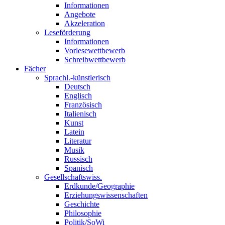
Informationen
Angebote
Akzeleration
Leseförderung
Informationen
Vorlesewettbewerb
Schreibwettbewerb
Fächer
Sprachl.-künstlerisch
Deutsch
Englisch
Französisch
Italienisch
Kunst
Latein
Literatur
Musik
Russisch
Spanisch
Gesellschaftswiss.
Erdkunde/Geographie
Erziehungswissenschaften
Geschichte
Philosophie
Politik/SoWi