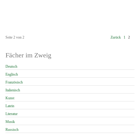
Seite 2 von 2
Zurück
1
2
Fächer im Zweig
Navigation
Deutsch
überspringen
Englisch
Französisch
Italienisch
Kunst
Latein
Literatur
Musik
Russisch