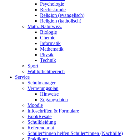
Psychologie
Rechtskunde
Religion (evangelisch)
Religion (katholisch)
Math.-Naturwiss.
Biologie
Chemie
Informatik
Mathematik
Physik
Technik
Sport
Wahlpflichtbereich
Service
Schulmanager
Vertretungsplan
Hinweise
Zugangsdaten
Moodle
Infoschriften & Formulare
BookResale
Schulkleidung
Referendariat
Schüler*innen helfen Schüler*innen (Nachhilfe)
Praktikum