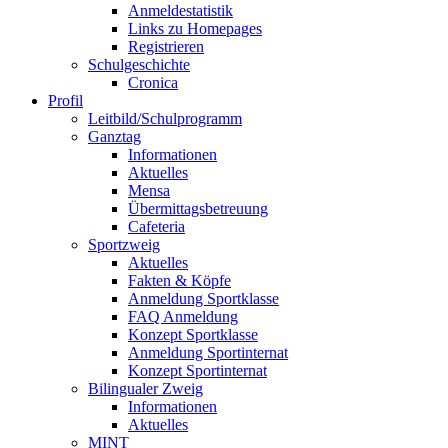
Anmeldestatistik
Links zu Homepages
Registrieren
Schulgeschichte
Cronica
Profil
Leitbild/Schulprogramm
Ganztag
Informationen
Aktuelles
Mensa
Übermittagsbetreuung
Cafeteria
Sportzweig
Aktuelles
Fakten & Köpfe
Anmeldung Sportklasse
FAQ Anmeldung
Konzept Sportklasse
Anmeldung Sportinternat
Konzept Sportinternat
Bilingualer Zweig
Informationen
Aktuelles
MINT