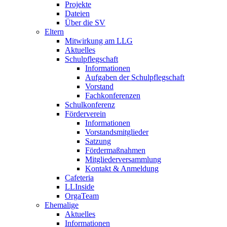
Projekte
Dateien
Über die SV
Eltern
Mitwirkung am LLG
Aktuelles
Schulpflegschaft
Informationen
Aufgaben der Schulpflegschaft
Vorstand
Fachkonferenzen
Schulkonferenz
Förderverein
Informationen
Vorstandsmitglieder
Satzung
Fördermaßnahmen
Mitgliederversammlung
Kontakt & Anmeldung
Cafeteria
LLInside
OrgaTeam
Ehemalige
Aktuelles
Informationen