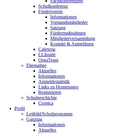
Fachkonferenzen
Schulkonferenz
Förderverein
Informationen
Vorstandsmitglieder
Satzung
Fördermaßnahmen
Mitgliederversammlung
Kontakt & Anmeldung
Cafeteria
LLInside
OrgaTeam
Ehemalige
Aktuelles
Informationen
Anmeldestatistik
Links zu Homepages
Registrieren
Schulgeschichte
Cronica
Profil
Leitbild/Schulprogramm
Ganztag
Informationen
Aktuelles