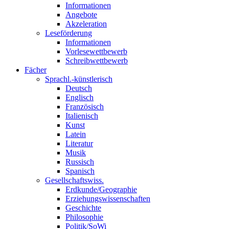
Informationen
Angebote
Akzeleration
Leseförderung
Informationen
Vorlesewettbewerb
Schreibwettbewerb
Fächer
Sprachl.-künstlerisch
Deutsch
Englisch
Französisch
Italienisch
Kunst
Latein
Literatur
Musik
Russisch
Spanisch
Gesellschaftswiss.
Erdkunde/Geographie
Erziehungswissenschaften
Geschichte
Philosophie
Politik/SoWi