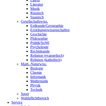
Latein
Literatur
Musik
Russisch
Spanisch
Gesellschaftswiss.
Erdkunde/Geographie
Erziehungswissenschaften
Geschichte
Philosophie
Politik/SoWi
Psychologie
Rechtskunde
Religion (evangelisch)
Religion (katholisch)
Math.-Naturwiss.
Biologie
Chemie
Informatik
Mathematik
Physik
Technik
Sport
Wahlpflichtbereich
Service