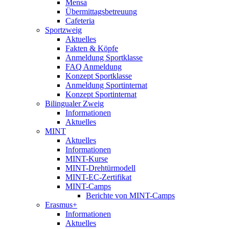
Mensa
Übermittagsbetreuung
Cafeteria
Sportzweig
Aktuelles
Fakten & Köpfe
Anmeldung Sportklasse
FAQ Anmeldung
Konzept Sportklasse
Anmeldung Sportinternat
Konzept Sportinternat
Bilingualer Zweig
Informationen
Aktuelles
MINT
Aktuelles
Informationen
MINT-Kurse
MINT-Drehtürmodell
MINT-EC-Zertifikat
MINT-Camps
Berichte von MINT-Camps
Erasmus+
Informationen
Aktuelles