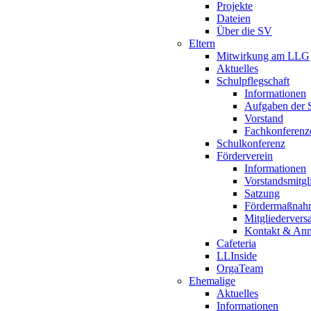
Projekte
Dateien
Über die SV
Eltern
Mitwirkung am LLG
Aktuelles
Schulpflegschaft
Informationen
Aufgaben der S
Vorstand
Fachkonferenz
Schulkonferenz
Förderverein
Informationen
Vorstandsmitgl
Satzung
Fördermaßnah
Mitgliederver
Kontakt & An
Cafeteria
LLInside
OrgaTeam
Ehemalige
Aktuelles
Informationen