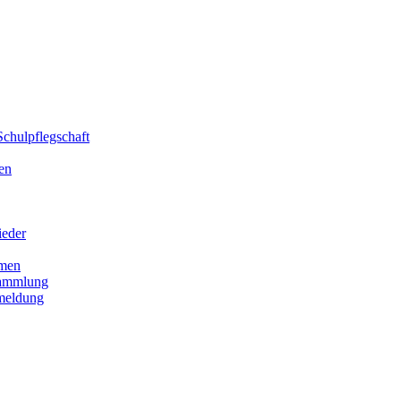
chulpflegschaft
en
ieder
men
sammlung
meldung