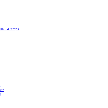
l
 MINT-Camps
t
her
n