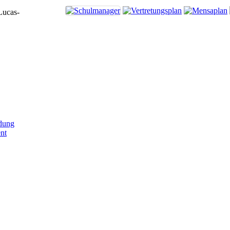
Lucas-
dung
nt