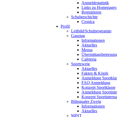
Anmeldestatistik
Links zu Homepages
Registrieren
Schulgeschichte
Cronica
Profil
Leitbild/Schulprogramm
Ganztag
Informationen
Aktuelles
Mensa
Übermittagsbetreuun
Cafeteria
Sportzweig
Aktuelles
Fakten & Köpfe
Anmeldung Sportkla
FAQ Anmeldung
Konzept Sportklasse
Anmeldung Sportinte
Konzept Sportinterna
Bilingualer Zweig
Informationen
Aktuelles
MINT