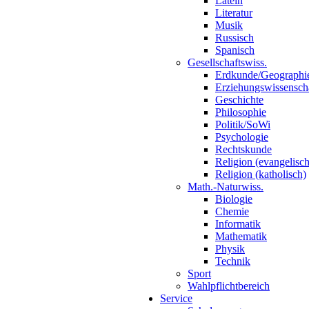
Latein
Literatur
Musik
Russisch
Spanisch
Gesellschaftswiss.
Erdkunde/Geographi
Erziehungswissensch
Geschichte
Philosophie
Politik/SoWi
Psychologie
Rechtskunde
Religion (evangelisch
Religion (katholisch)
Math.-Naturwiss.
Biologie
Chemie
Informatik
Mathematik
Physik
Technik
Sport
Wahlpflichtbereich
Service