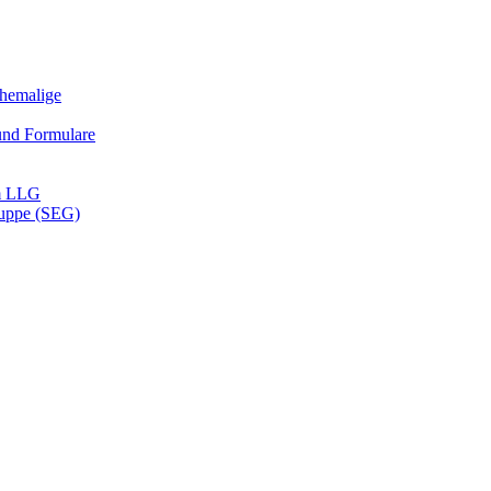
Ehemalige
und Formulare
m LLG
ruppe (SEG)