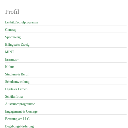
Profil
Navigation
Leitbild/Schulprogramm
überspringen
Ganztag
Sportzweig
Bilingualer Zweig
MINT
Erasmus+
Kultur
Studium & Beruf
Schulentwicklung
Digitales Lernen
Schülerfirma
Austauschprogramme
Engagement & Courage
Beratung am LLG
Begabungsförderung