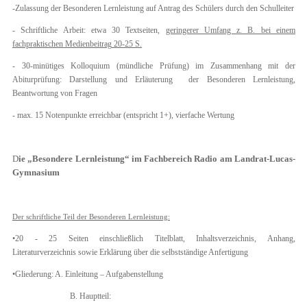
-Zulassung der Besonderen Lernleistung auf Antrag des Schülers durch den Schulleiter
- Schriftliche Arbeit: etwa 30 Textseiten,
geringerer Umfang z. B. bei einem
fachpraktischen Medienbeitrag
20-25 S.
- 30-minütiges Kolloquium (mündliche Prüfung) im Zusammenhang mit der
Abiturprüfung: Darstellung und Erläuterung der Besonderen Lernleistung,
Beantwortung von Fragen
- max. 15 Notenpunkte erreichbar (entspricht 1+), vierfache Wertung
D
ie „Besondere Lernleistung“ im Fachbereich Radio am Landrat-Lucas-
Gymnasium
D
er schriftliche Teil der Besondere
n Lernleistung:
•20 - 25 Seiten einschließlich Titelblatt, Inhaltsverzeichnis, Anhang,
Literaturverzeichnis sowie Erklärung über die selbstständige Anfertigung
•Gliederung: A. Einleitung – Aufgabenstellung
B. Hauptteil: