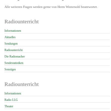
Alle weiteren Fragen werden gerne von Herrn Wintersohl beantwortet.
Radiounterricht
Navigation
Informationen
überspringen
Aktuelles
Sendungen
Radiounterricht
Die Radiomacher
Sendestatistiken
Sonstiges
Radiounterricht
Navigation
Informationen
überspringen
Radio LLG
Theater