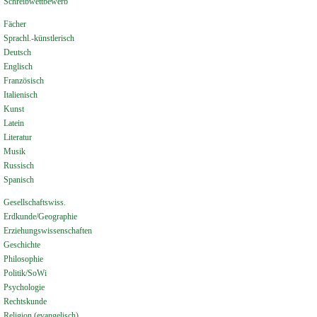
Schreibwettbewerb
Fächer
Sprachl.-künstlerisch
Deutsch
Englisch
Französisch
Italienisch
Kunst
Latein
Literatur
Musik
Russisch
Spanisch
Gesellschaftswiss.
Erdkunde/Geographie
Erziehungswissenschaften
Geschichte
Philosophie
Politik/SoWi
Psychologie
Rechtskunde
Religion (evangelisch)