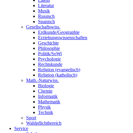
Latein
Literatur
Musik
Russisch
Spanisch
Gesellschaftswiss.
Erdkunde/Geographie
Erziehungswissenschaften
Geschichte
Philosophie
Politik/SoWi
Psychologie
Rechtskunde
Religion (evangelisch)
Religion (katholisch)
Math.-Naturwiss.
Biologie
Chemie
Informatik
Mathematik
Physik
Technik
Sport
Wahlpflichtbereich
Service