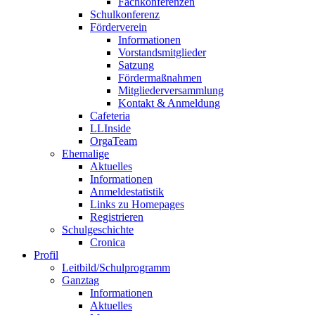
Fachkonferenzen
Schulkonferenz
Förderverein
Informationen
Vorstandsmitglieder
Satzung
Fördermaßnahmen
Mitgliederversammlung
Kontakt & Anmeldung
Cafeteria
LLInside
OrgaTeam
Ehemalige
Aktuelles
Informationen
Anmeldestatistik
Links zu Homepages
Registrieren
Schulgeschichte
Cronica
Profil
Leitbild/Schulprogramm
Ganztag
Informationen
Aktuelles