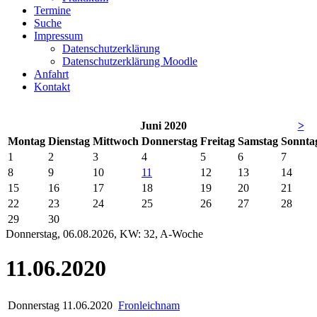
Termine
Suche
Impressum
Datenschutzerklärung
Datenschutzerklärung Moodle
Anfahrt
Kontakt
Juni 2020
>
Mo
ntag
Di
enstag
Mi
ttwoch
Do
nnerstag
Fr
eitag
Sa
mstag
So
nnta
1
2
3
4
5
6
7
8
9
10
11
12
13
14
15
16
17
18
19
20
21
22
23
24
25
26
27
28
29
30
Donnerstag, 06.08.2026, KW: 32, A-Woche
11.06.2020
Donnerstag
11.06.2020
Fronleichnam