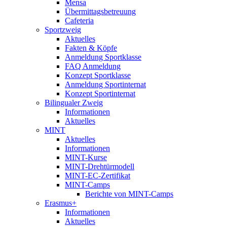
Mensa
Übermittagsbetreuung
Cafeteria
Sportzweig
Aktuelles
Fakten & Köpfe
Anmeldung Sportklasse
FAQ Anmeldung
Konzept Sportklasse
Anmeldung Sportinternat
Konzept Sportinternat
Bilingualer Zweig
Informationen
Aktuelles
MINT
Aktuelles
Informationen
MINT-Kurse
MINT-Drehtürmodell
MINT-EC-Zertifikat
MINT-Camps
Berichte von MINT-Camps
Erasmus+
Informationen
Aktuelles