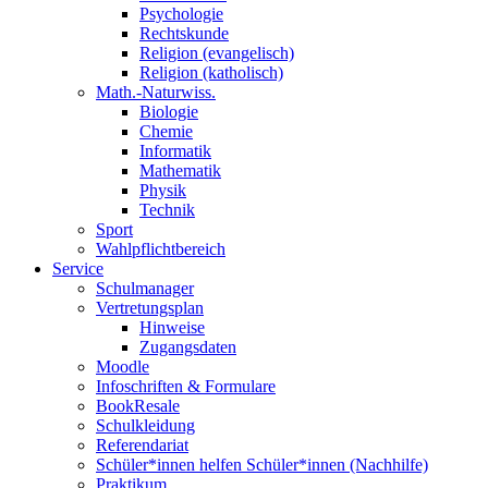
Psychologie
Rechtskunde
Religion (evangelisch)
Religion (katholisch)
Math.-Naturwiss.
Biologie
Chemie
Informatik
Mathematik
Physik
Technik
Sport
Wahlpflichtbereich
Service
Schulmanager
Vertretungsplan
Hinweise
Zugangsdaten
Moodle
Infoschriften & Formulare
BookResale
Schulkleidung
Referendariat
Schüler*innen helfen Schüler*innen (Nachhilfe)
Praktikum