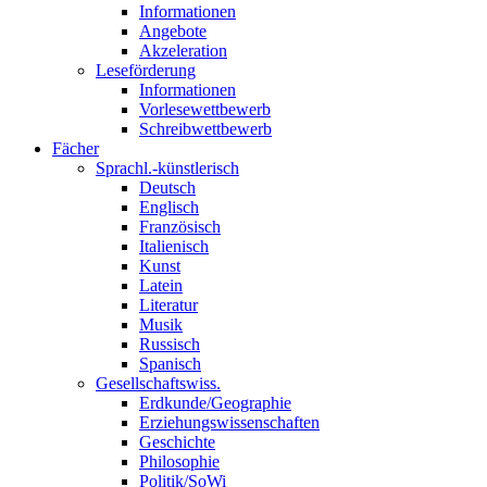
Informationen
Angebote
Akzeleration
Leseförderung
Informationen
Vorlesewettbewerb
Schreibwettbewerb
Fächer
Sprachl.-künstlerisch
Deutsch
Englisch
Französisch
Italienisch
Kunst
Latein
Literatur
Musik
Russisch
Spanisch
Gesellschaftswiss.
Erdkunde/Geographie
Erziehungswissenschaften
Geschichte
Philosophie
Politik/SoWi