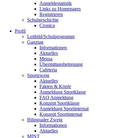
Anmeldestatistik
Links zu Homepages
Registrieren
Schulgeschichte
Cronica
Profil
Leitbild/Schulprogramm
Ganztag
Informationen
Aktuelles
Mensa
Übermittagsbetreuung
Cafeteria
Sportzweig
Aktuelles
Fakten & Köpfe
Anmeldung Sportklasse
FAQ Anmeldung
Konzept Sportklasse
Anmeldung Sportinternat
Konzept Sportinternat
Bilingualer Zweig
Informationen
Aktuelles
MINT