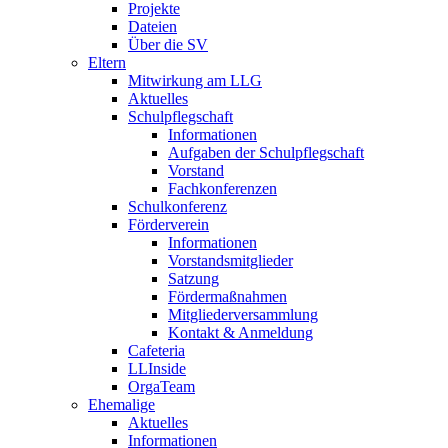
Projekte
Dateien
Über die SV
Eltern
Mitwirkung am LLG
Aktuelles
Schulpflegschaft
Informationen
Aufgaben der Schulpflegschaft
Vorstand
Fachkonferenzen
Schulkonferenz
Förderverein
Informationen
Vorstandsmitglieder
Satzung
Fördermaßnahmen
Mitgliederversammlung
Kontakt & Anmeldung
Cafeteria
LLInside
OrgaTeam
Ehemalige
Aktuelles
Informationen