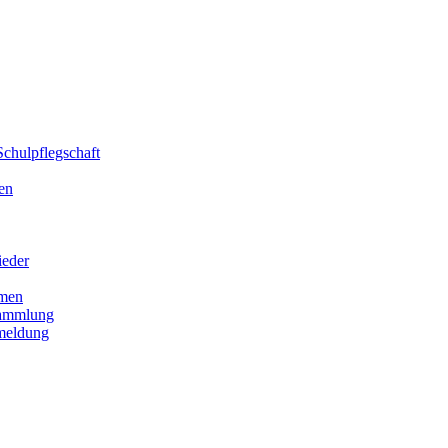
chulpflegschaft
en
ieder
men
sammlung
meldung