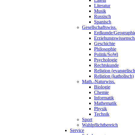
Latein
Literatur
Musik
Russisch
Spanisch
Gesellschaftswiss.
Erdkunde/Geographi
Erziehungswissensch
Geschichte
Philosophie
Politik/SoWi
Psychologie
Rechtskunde
Religion (evangelisch
Religion (katholisch)
Math.-Naturwiss.
Biologie
Chemie
Informatik
Mathematik
Physik
Technik
Sport
Wahlpflichtbereich
Service