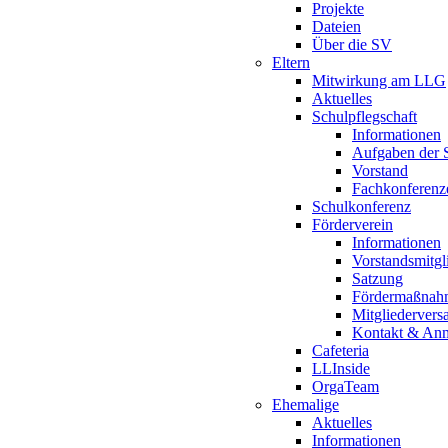
Projekte
Dateien
Über die SV
Eltern
Mitwirkung am LLG
Aktuelles
Schulpflegschaft
Informationen
Aufgaben der S
Vorstand
Fachkonferenz
Schulkonferenz
Förderverein
Informationen
Vorstandsmitgl
Satzung
Fördermaßnah
Mitgliederver
Kontakt & An
Cafeteria
LLInside
OrgaTeam
Ehemalige
Aktuelles
Informationen