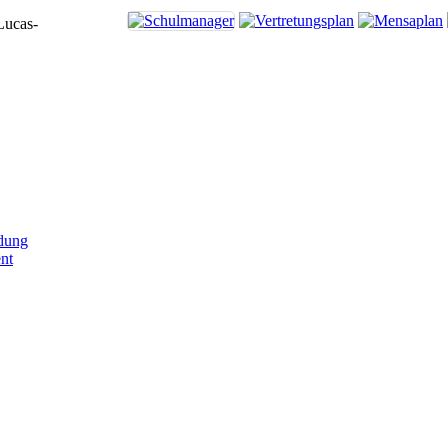
Lucas-
dung
nt