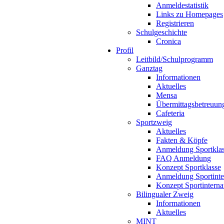
Anmeldestatistik
Links zu Homepages
Registrieren
Schulgeschichte
Cronica
Profil
Leitbild/Schulprogramm
Ganztag
Informationen
Aktuelles
Mensa
Übermittagsbetreuun
Cafeteria
Sportzweig
Aktuelles
Fakten & Köpfe
Anmeldung Sportkla
FAQ Anmeldung
Konzept Sportklasse
Anmeldung Sportinte
Konzept Sportinterna
Bilingualer Zweig
Informationen
Aktuelles
MINT