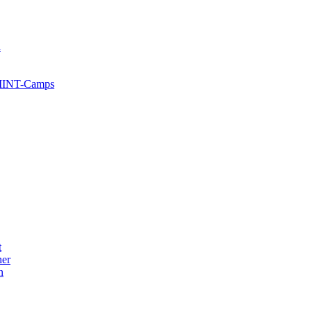
l
 MINT-Camps
t
her
n