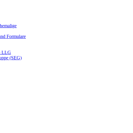
Ehemalige
und Formulare
m LLG
ruppe (SEG)