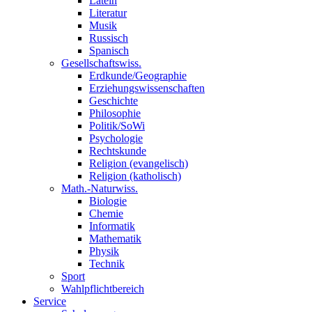
Latein
Literatur
Musik
Russisch
Spanisch
Gesellschaftswiss.
Erdkunde/Geographie
Erziehungswissenschaften
Geschichte
Philosophie
Politik/SoWi
Psychologie
Rechtskunde
Religion (evangelisch)
Religion (katholisch)
Math.-Naturwiss.
Biologie
Chemie
Informatik
Mathematik
Physik
Technik
Sport
Wahlpflichtbereich
Service