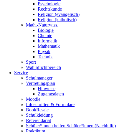
Psychologie
Rechtskunde
Religion (evangelisch)
Religion (katholisch)
Math.-Naturwiss.
Biologie
Chemie
Informatik
Mathematik
Physik
Technik
Sport
Wahlpflichtbereich
Service
Schulmanager
Vertretungsplan
Hinweise
Zugangsdaten
Moodle
Infoschriften & Formulare
BookResale
Schulkleidung
Referendariat
Schüler*innen helfen Schüler*innen (Nachhilfe)
Praktikum