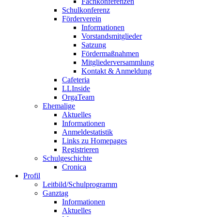
Fachkonferenzen
Schulkonferenz
Förderverein
Informationen
Vorstandsmitglieder
Satzung
Fördermaßnahmen
Mitgliederversammlung
Kontakt & Anmeldung
Cafeteria
LLInside
OrgaTeam
Ehemalige
Aktuelles
Informationen
Anmeldestatistik
Links zu Homepages
Registrieren
Schulgeschichte
Cronica
Profil
Leitbild/Schulprogramm
Ganztag
Informationen
Aktuelles