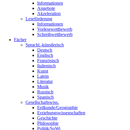
Informationen
Angebote
Akzeleration
Leseförderung
Informationen
Vorlesewettbewerb
Schreibwettbewerb
Fächer
Sprachl.-künstlerisch
Deutsch
Englisch
Französisch
Italienisch
Kunst
Latein
Literatur
Musik
Russisch
Spanisch
Gesellschaftswiss.
Erdkunde/Geographie
Erziehungswissenschaften
Geschichte
Philosophie
Politik/SoWi