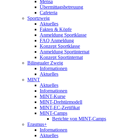
Mensa
Übermittagsbetreuung
Cafeteria
Sportzweig
Aktuelles
Fakten & Köpfe
Anmeldung Sportklasse
FAQ Anmeldung
Konzept Sportklasse
Anmeldung Sportinternat
Konzept Sportinternat
Bilingualer Zweig
Informationen
Aktuelles
MINT
Aktuelles
Informationen
MINT-Kurse
MINT-Drehtürmodell
MINT-EC-Zertifikat
MINT-Camps
Berichte von MINT-Camps
Erasmus+
Informationen
Aktuelles