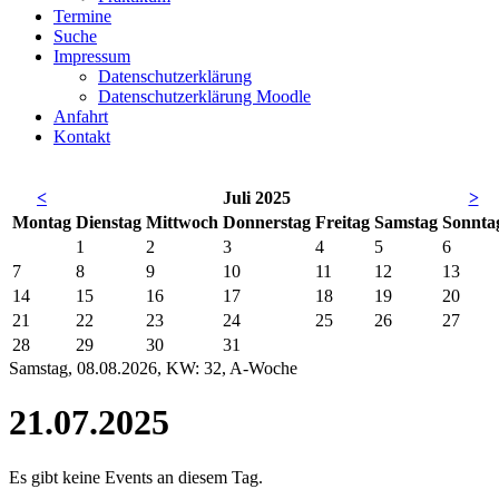
Termine
Suche
Impressum
Datenschutzerklärung
Datenschutzerklärung Moodle
Anfahrt
Kontakt
<
Juli 2025
>
Mo
ntag
Di
enstag
Mi
ttwoch
Do
nnerstag
Fr
eitag
Sa
mstag
So
nnta
1
2
3
4
5
6
7
8
9
10
11
12
13
14
15
16
17
18
19
20
21
22
23
24
25
26
27
28
29
30
31
Samstag, 08.08.2026, KW: 32, A-Woche
21.07.2025
Es gibt keine Events an diesem Tag.