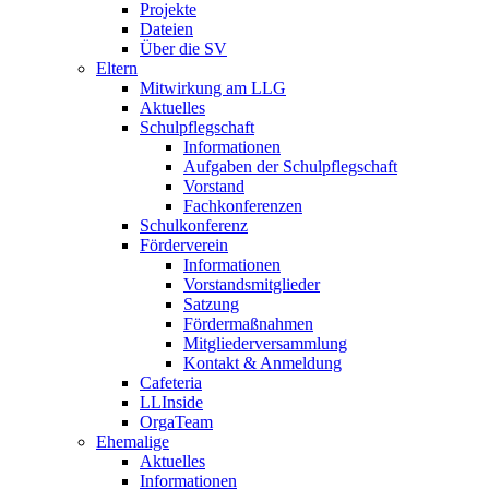
Projekte
Dateien
Über die SV
Eltern
Mitwirkung am LLG
Aktuelles
Schulpflegschaft
Informationen
Aufgaben der Schulpflegschaft
Vorstand
Fachkonferenzen
Schulkonferenz
Förderverein
Informationen
Vorstandsmitglieder
Satzung
Fördermaßnahmen
Mitgliederversammlung
Kontakt & Anmeldung
Cafeteria
LLInside
OrgaTeam
Ehemalige
Aktuelles
Informationen