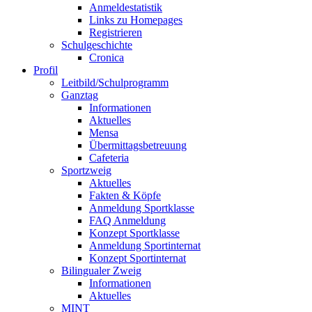
Anmeldestatistik
Links zu Homepages
Registrieren
Schulgeschichte
Cronica
Profil
Leitbild/Schulprogramm
Ganztag
Informationen
Aktuelles
Mensa
Übermittagsbetreuung
Cafeteria
Sportzweig
Aktuelles
Fakten & Köpfe
Anmeldung Sportklasse
FAQ Anmeldung
Konzept Sportklasse
Anmeldung Sportinternat
Konzept Sportinternat
Bilingualer Zweig
Informationen
Aktuelles
MINT