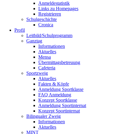
Anmeldestatistik
Links zu Homepages
Registrieren
Schulgeschichte
Cronica
Profil
Leitbild/Schulprogramm
Ganztag
Informationen
Aktuelles
Mensa
Übermittagsbetreuung
Cafeteria
Sportzweig
Aktuelles
Fakten & Köpfe
Anmeldung Sportklasse
FAQ Anmeldung
Konzept Sportklasse
Anmeldung Sportinternat
Konzept Sportinternat
Bilingualer Zweig
Informationen
Aktuelles
MINT