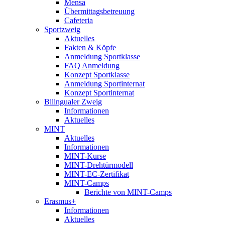
Mensa
Übermittagsbetreuung
Cafeteria
Sportzweig
Aktuelles
Fakten & Köpfe
Anmeldung Sportklasse
FAQ Anmeldung
Konzept Sportklasse
Anmeldung Sportinternat
Konzept Sportinternat
Bilingualer Zweig
Informationen
Aktuelles
MINT
Aktuelles
Informationen
MINT-Kurse
MINT-Drehtürmodell
MINT-EC-Zertifikat
MINT-Camps
Berichte von MINT-Camps
Erasmus+
Informationen
Aktuelles