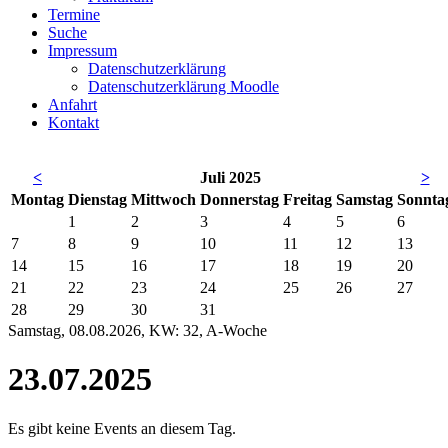
Termine
Suche
Impressum
Datenschutzerklärung
Datenschutzerklärung Moodle
Anfahrt
Kontakt
<
Juli 2025
>
Mo
ntag
Di
enstag
Mi
ttwoch
Do
nnerstag
Fr
eitag
Sa
mstag
So
nnta
1
2
3
4
5
6
7
8
9
10
11
12
13
14
15
16
17
18
19
20
21
22
23
24
25
26
27
28
29
30
31
Samstag, 08.08.2026, KW: 32, A-Woche
23.07.2025
Es gibt keine Events an diesem Tag.