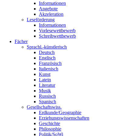
Informationen
Angebote
Akzeleration
Leseförderung
Informationen
Vorlesewettbewerb
Schreibwettbewerb
Fächer
Sprachl.-künstlerisch
Deutsch
Englisch
Französisch
Italienisch
Kunst
Latein
Literatur
Musik
Russisch
Spanisch
Gesellschaftswiss.
Erdkunde/Geographie
Erziehungswissenschaften
Geschichte
Philosophie
Politik/SoWi