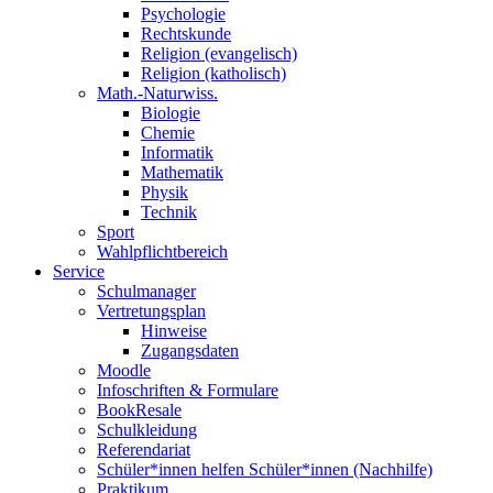
Psychologie
Rechtskunde
Religion (evangelisch)
Religion (katholisch)
Math.-Naturwiss.
Biologie
Chemie
Informatik
Mathematik
Physik
Technik
Sport
Wahlpflichtbereich
Service
Schulmanager
Vertretungsplan
Hinweise
Zugangsdaten
Moodle
Infoschriften & Formulare
BookResale
Schulkleidung
Referendariat
Schüler*innen helfen Schüler*innen (Nachhilfe)
Praktikum