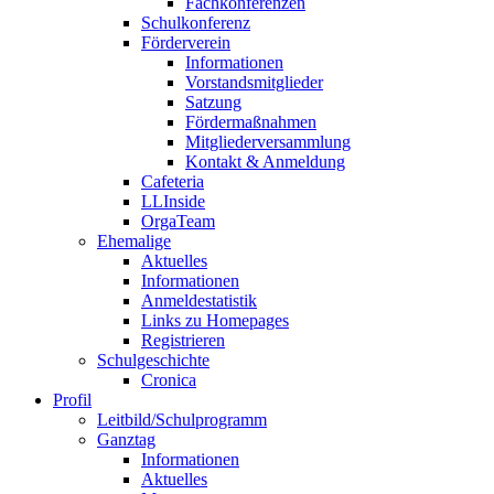
Fachkonferenzen
Schulkonferenz
Förderverein
Informationen
Vorstandsmitglieder
Satzung
Fördermaßnahmen
Mitgliederversammlung
Kontakt & Anmeldung
Cafeteria
LLInside
OrgaTeam
Ehemalige
Aktuelles
Informationen
Anmeldestatistik
Links zu Homepages
Registrieren
Schulgeschichte
Cronica
Profil
Leitbild/Schulprogramm
Ganztag
Informationen
Aktuelles