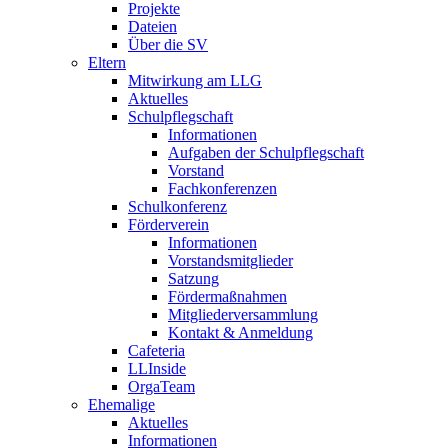
Projekte
Dateien
Über die SV
Eltern
Mitwirkung am LLG
Aktuelles
Schulpflegschaft
Informationen
Aufgaben der Schulpflegschaft
Vorstand
Fachkonferenzen
Schulkonferenz
Förderverein
Informationen
Vorstandsmitglieder
Satzung
Fördermaßnahmen
Mitgliederversammlung
Kontakt & Anmeldung
Cafeteria
LLInside
OrgaTeam
Ehemalige
Aktuelles
Informationen