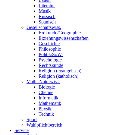
Latein
Literatur
Musik
Russisch
Spanisch
Gesellschaftswiss.
Erdkunde/Geographie
Erziehungswissenschaften
Geschichte
Philosophie
Politik/SoWi
Psychologie
Rechtskunde
Religion (evangelisch)
Religion (katholisch)
Math.-Naturwiss.
Biologie
Chemie
Informatik
Mathematik
Physik
Technik
Sport
Wahlpflichtbereich
Service