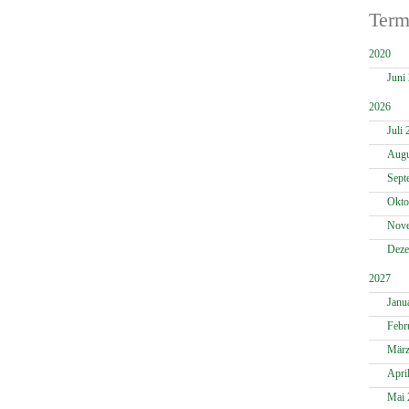
Term
2020
Juni
2026
Juli 
Augu
Sept
Okto
Nove
Deze
2027
Janu
Febr
März
Apri
Mai 