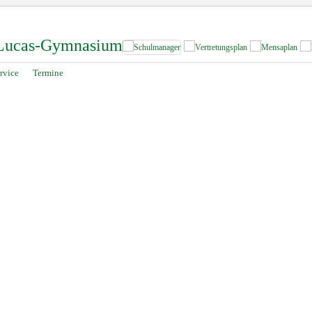
-Lucas-Gymnasium
rvice
Termine