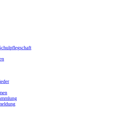
chulpflegschaft
en
ieder
men
sammlung
meldung