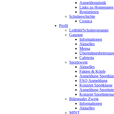
Anmeldestatistik
Links zu Homepages
Registrieren
Schulgeschichte
Cronica
Profil
Leitbild/Schulprogramm
Ganztag
Informationen
Aktuelles
Mensa
Übermittagsbetreuun
Cafeteria
Sportzweig
Aktuelles
Fakten & Köpfe
Anmeldung Sportkla
FAQ Anmeldung
Konzept Sportklasse
Anmeldung Sportinte
Konzept Sportinterna
Bilingualer Zweig
Informationen
Aktuelles
MINT