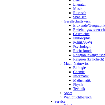
Latein
Literatur
Musik
Russisch
Spanisch
Gesellschaftswiss.
Erdkunde/Geographi
Erziehungswissensch
Geschichte
Philosophie
Politik/SoWi
Psychologie
Rechtskunde
Religion (evangelisch
Religion (katholisch)
Math.-Naturwiss.
Biologie
Chemie
Informatik
Mathematik
Physik
Technik
Sport
Wahlpflichtbereich
Service