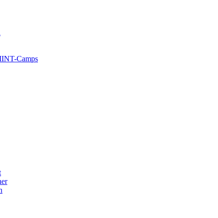
l
 MINT-Camps
t
her
n