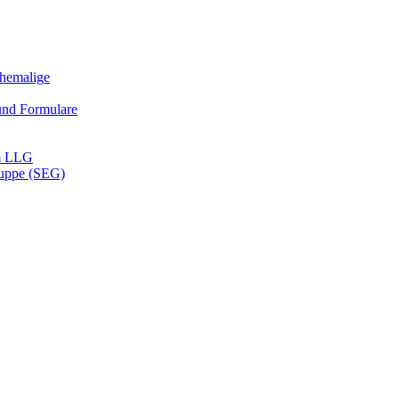
Ehemalige
und Formulare
m LLG
ruppe (SEG)