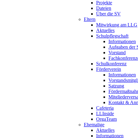
Projekte
Dateien
Über die SV
Eltern
Mitwirkung am LLG
Aktuelles
Schulpflegschaft
Informationen
Aufgaben der S
Vorstand
Fachkonferenz
Schulkonferenz
Förderverein
Informationen
Vorstandsmitgl
Satzung
Fördermaßnah
Mitgliederver
Kontakt & An
Cafeteria
LLInside
OrgaTeam
Ehemalige
Aktuelles
Informationen