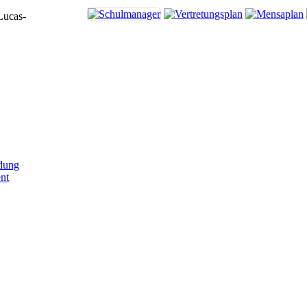
Lucas-
dung
nt