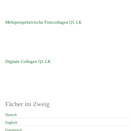
Mehrperspektivische Fotocollagen Q1 LK
Digitale Collagen Q1 LK
Fächer im Zweig
Navigation
Deutsch
überspringen
Englisch
Französisch