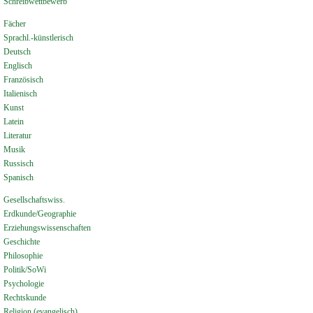
Schreibwettbewerb
Fächer
Sprachl.-künstlerisch
Deutsch
Englisch
Französisch
Italienisch
Kunst
Latein
Literatur
Musik
Russisch
Spanisch
Gesellschaftswiss.
Erdkunde/Geographie
Erziehungswissenschaften
Geschichte
Philosophie
Politik/SoWi
Psychologie
Rechtskunde
Religion (evangelisch)