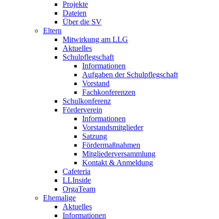
Projekte
Dateien
Über die SV
Eltern
Mitwirkung am LLG
Aktuelles
Schulpflegschaft
Informationen
Aufgaben der Schulpflegschaft
Vorstand
Fachkonferenzen
Schulkonferenz
Förderverein
Informationen
Vorstandsmitglieder
Satzung
Fördermaßnahmen
Mitgliederversammlung
Kontakt & Anmeldung
Cafeteria
LLInside
OrgaTeam
Ehemalige
Aktuelles
Informationen