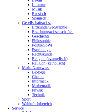
Latein
Literatur
Musik
Russisch
Spanisch
Gesellschaftswiss.
Erdkunde/Geographie
Erziehungswissenschaften
Geschichte
Philosophie
Politik/SoWi
Psychologie
Rechtskunde
Religion (evangelisch)
Religion (katholisch)
Math.-Naturwiss.
Biologie
Chemie
Informatik
Mathematik
Physik
Technik
Sport
Wahlpflichtbereich
Service