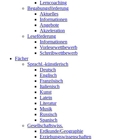
Lerncoaching
Begabungsförderung
Aktuelles
Informationen
Angebote
Akzeleration
Leseförderung
Informationen
Vorlesewettbewerb
Schreibwettbewerb
Fächer
Sprachl.-künstlerisch
Deutsch
Englisch
Französisch
Italienisch
Kunst
Latein
Literatur
Musik
Russisch
Spanisch
Gesellschaftswiss.
Erdkunde/Geographie
Erziehungswissenschaften