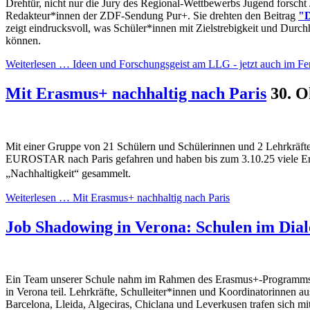
Drehtür, nicht nur die Jury des Regional-Wettbewerbs Jugend forscht 
Redakteur*innen der ZDF-Sendung Pur+. Sie drehten den Beitrag
"D
zeigt eindrucksvoll, was Schüler*innen mit Zielstrebigkeit und Durch
können.
Weiterlesen …
Ideen und Forschungsgeist am LLG - jetzt auch im Fe
Mit Erasmus+ nachhaltig nach Paris
30. O
Mit einer Gruppe von 21 Schülern und Schülerinnen und 2 Lehrkräft
EUROSTAR nach Paris gefahren und haben bis zum 3.10.25 viele 
„Nachhaltigkeit“ gesammelt.
Weiterlesen …
Mit Erasmus+ nachhaltig nach Paris
Job Shadowing in Verona: Schulen im Dial
Ein Team unserer Schule nahm im Rahmen des Erasmus+-Programms a
in Verona teil. Lehrkräfte, Schulleiter*innen und Koordinatorinnen a
Barcelona, Lleida, Algeciras, Chiclana und Leverkusen trafen sich mi