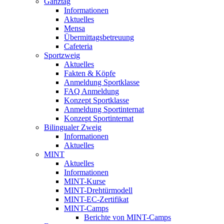
Ganztag
Informationen
Aktuelles
Mensa
Übermittagsbetreuung
Cafeteria
Sportzweig
Aktuelles
Fakten & Köpfe
Anmeldung Sportklasse
FAQ Anmeldung
Konzept Sportklasse
Anmeldung Sportinternat
Konzept Sportinternat
Bilingualer Zweig
Informationen
Aktuelles
MINT
Aktuelles
Informationen
MINT-Kurse
MINT-Drehtürmodell
MINT-EC-Zertifikat
MINT-Camps
Berichte von MINT-Camps