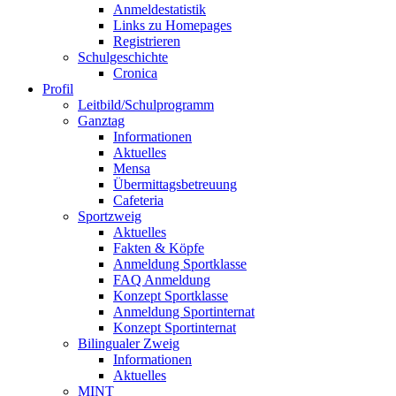
Anmeldestatistik
Links zu Homepages
Registrieren
Schulgeschichte
Cronica
Profil
Leitbild/Schulprogramm
Ganztag
Informationen
Aktuelles
Mensa
Übermittagsbetreuung
Cafeteria
Sportzweig
Aktuelles
Fakten & Köpfe
Anmeldung Sportklasse
FAQ Anmeldung
Konzept Sportklasse
Anmeldung Sportinternat
Konzept Sportinternat
Bilingualer Zweig
Informationen
Aktuelles
MINT