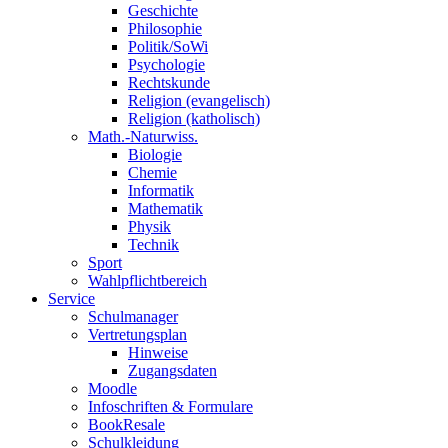
Geschichte
Philosophie
Politik/SoWi
Psychologie
Rechtskunde
Religion (evangelisch)
Religion (katholisch)
Math.-Naturwiss.
Biologie
Chemie
Informatik
Mathematik
Physik
Technik
Sport
Wahlpflichtbereich
Service
Schulmanager
Vertretungsplan
Hinweise
Zugangsdaten
Moodle
Infoschriften & Formulare
BookResale
Schulkleidung